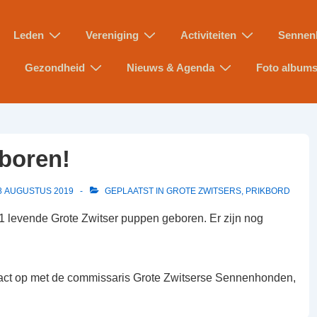
Leden
Vereniging
Activiteiten
Sennen
Gezondheid
Nieuws & Agenda
Foto album
boren!
8 AUGUSTUS 2019
GEPLAATST IN
GROTE ZWITSERS
,
PRIKBORD
11 levende Grote Zwitser puppen geboren. Er zijn nog
tact op met de commissaris Grote Zwitserse Sennenhonden,