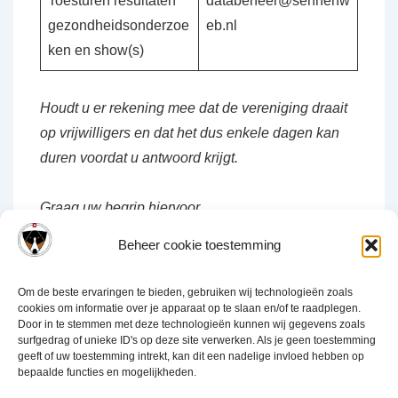
Toesturen resultaten
databeheer@sennenw
gezondheidsonderzoe
eb.nl
ken en show(s)
Houdt u er rekening mee dat de vereniging draait
op vrijwilligers en dat het dus enkele dagen kan
duren voordat u antwoord krijgt.
Graag uw begrip hiervoor.
Beheer cookie toestemming
Om de beste ervaringen te bieden, gebruiken wij technologieën zoals
cookies om informatie over je apparaat op te slaan en/of te raadplegen.
Door in te stemmen met deze technologieën kunnen wij gegevens zoals
Disclaimer
Privacy verklaring
Cookiebeleid (EU)
Links
surfgedrag of unieke ID's op deze site verwerken. Als je geen toestemming
geeft of uw toestemming intrekt, kan dit een nadelige invloed hebben op
bepaalde functies en mogelijkheden.