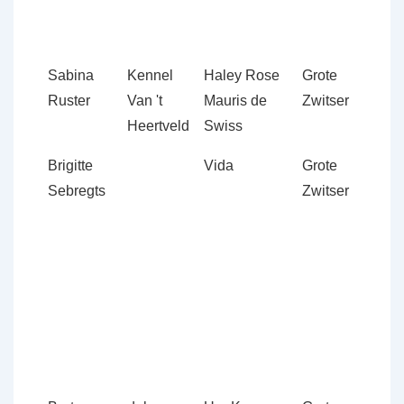
Sabina
Kennel
Haley Rose
Grote
D
Ruster
Van 't
Mauris de
Zwitser
2
Heertveld
Swiss
2
Brigitte
Vida
Grote
D
Sebregts
Zwitser
1
2