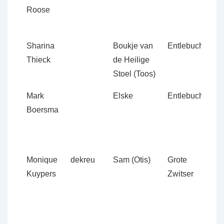
Roose
6
Sharina
Boukje van
Entlebucher
D
Thieck
de Heilige
8
Stoel (Toos)
Mark
Elske
Entlebucher
D
Boersma
7
Monique
dekreu
Sam (Otis)
Grote
D
Kuypers
Zwitser
3