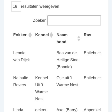
resultaten weergeven
Zoeken:
Fokker
Kennel
Naam
Ras
D
hond
Fokker
Kennel
Naam
Ras
D
Leonie
Bea van de
Entlebucher
D
hond
van Dijck
Heilige Stoel
2
(Bonnie)
Nathalie
Kennel
Otje uit 't
Entlebucher
D
Rovers
Uit 't
Warme Nest
1
Warme
Nest
Linda
dekreu
Axel (Barry)
Appenzeller
D