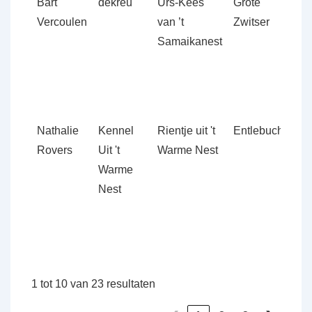
Bart
dekreu
Urs-Kees
Grote
D
Vercoulen
van ’t
Zwitser
1
Samaikanest
Nathalie
Kennel
Rientje uit 't
Entlebucher
D
Rovers
Uit 't
Warme Nest
1
Warme
Nest
1 tot 10 van 23 resultaten