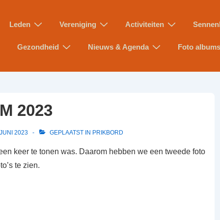
Leden
Vereniging
Activiteiten
Sennen
Gezondheid
Nieuws & Agenda
Foto album
CM 2023
 JUNI 2023
GEPLAATST IN
PRIKBORD
n een keer te tonen was. Daarom hebben we een tweede foto
o’s te zien.