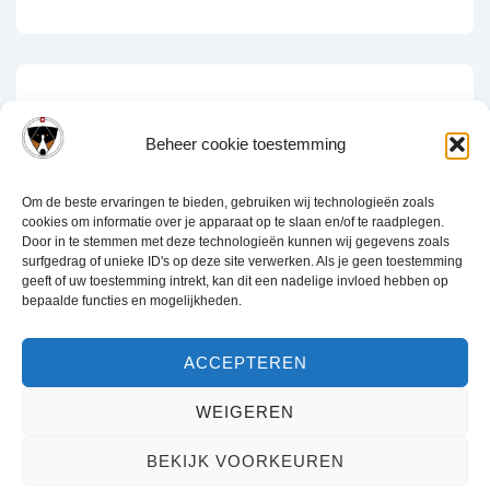
Vorige
1
2
3
4
5
6
…
8
Volgende
Beheer cookie toestemming
Om de beste ervaringen te bieden, gebruiken wij technologieën zoals
cookies om informatie over je apparaat op te slaan en/of te raadplegen.
Door in te stemmen met deze technologieën kunnen wij gegevens zoals
Disclaimer
Privacy verklaring
Cookiebeleid (EU)
Links
surfgedrag of unieke ID's op deze site verwerken. Als je geen toestemming
geeft of uw toestemming intrekt, kan dit een nadelige invloed hebben op
bepaalde functies en mogelijkheden.
ACCEPTEREN
WEIGEREN
Copyright © 2026 NVAEGZ | Powered by
Responsive thema
BEKIJK VOORKEUREN