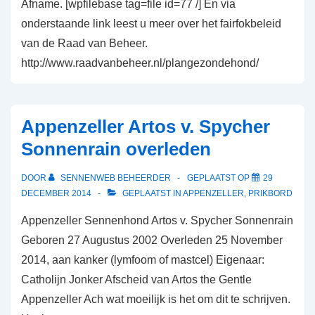
Afname. [wpfilebase tag=file id=77 /] En via
onderstaande link leest u meer over het fairfokbeleid
van de Raad van Beheer.
http://www.raadvanbeheer.nl/plangezondehond/
Appenzeller Artos v. Spycher
Sonnenrain overleden
DOOR
SENNENWEB BEHEERDER
GEPLAATST OP
29
DECEMBER 2014
GEPLAATST IN
APPENZELLER
,
PRIKBORD
Appenzeller Sennenhond Artos v. Spycher Sonnenrain
Geboren 27 Augustus 2002 Overleden 25 November
2014, aan kanker (lymfoom of mastcel) Eigenaar:
Catholijn Jonker Afscheid van Artos the Gentle
Appenzeller Ach wat moeilijk is het om dit te schrijven.