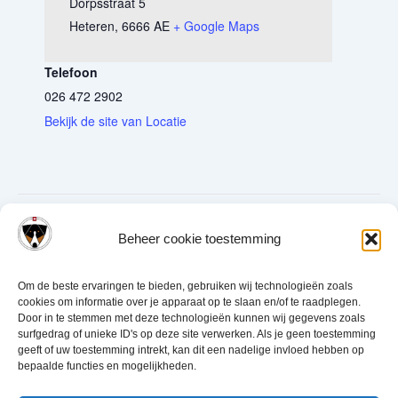
Dorpsstraat 5
Heteren
,
6666 AE
+ Google Maps
Telefoon
026 472 2902
Bekijk de site van Locatie
13-06-2026 Algemene Vergadering
12-04-2026 Jonge Honden Dag
Beheer cookie toestemming
Om de beste ervaringen te bieden, gebruiken wij technologieën zoals
cookies om informatie over je apparaat op te slaan en/of te raadplegen.
Door in te stemmen met deze technologieën kunnen wij gegevens zoals
Disclaimer
Privacy verklaring
Cookiebeleid (EU)
Links
surfgedrag of unieke ID's op deze site verwerken. Als je geen toestemming
geeft of uw toestemming intrekt, kan dit een nadelige invloed hebben op
bepaalde functies en mogelijkheden.