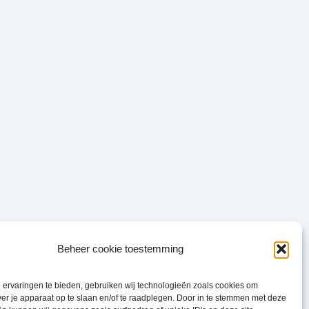
Beheer cookie toestemming
ampioenschapsclubmatch in Heteren
ervaringen te bieden, gebruiken wij technologieën zoals cookies om
ver je apparaat op te slaan en/of te raadplegen. Door in te stemmen met deze