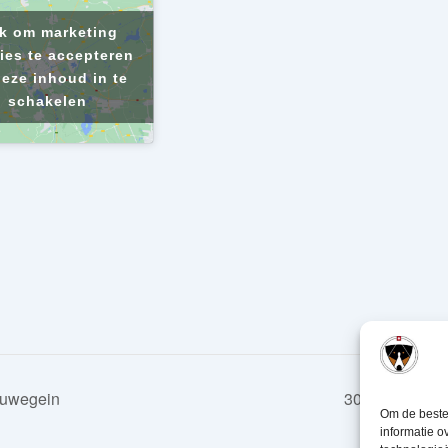
ik om marketing
ies te accepteren
eze inhoud in te
schakelen
euwegein
30-05-2026 K
Om de beste 
informatie o