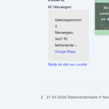
KC Nieuwegein
Kl
cook
en d
Galecopperzoom
3
Nieuwegein
,
3437 PJ
Netherlands
+
Google Maps
Bekijk de site van Locatie
21-03-2026 Rasinventarisatie in Ni