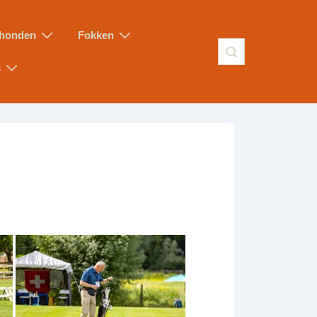
honden
Fokken
s