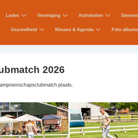
Leden
Vereniging
Activiteiten
Sennen
Gezondheid
Nieuws & Agenda
Foto album
ubmatch 2026
 Kampioenschapsclubmatch plaats.