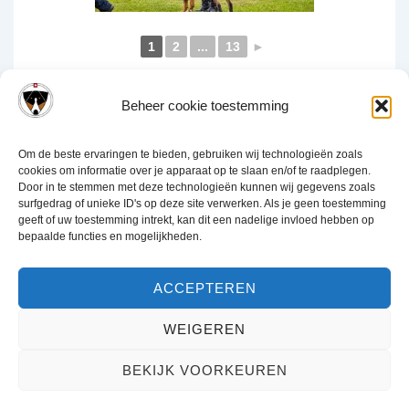
1
2
...
13
►
Beheer cookie toestemming
Om de beste ervaringen te bieden, gebruiken wij technologieën zoals
cookies om informatie over je apparaat op te slaan en/of te raadplegen.
Door in te stemmen met deze technologieën kunnen wij gegevens zoals
Disclaimer
Privacy verklaring
Cookiebeleid (EU)
Links
surfgedrag of unieke ID's op deze site verwerken. Als je geen toestemming
geeft of uw toestemming intrekt, kan dit een nadelige invloed hebben op
bepaalde functies en mogelijkheden.
ACCEPTEREN
WEIGEREN
Copyright © 2026 NVAEGZ | Powered by
Responsive thema
BEKIJK VOORKEUREN