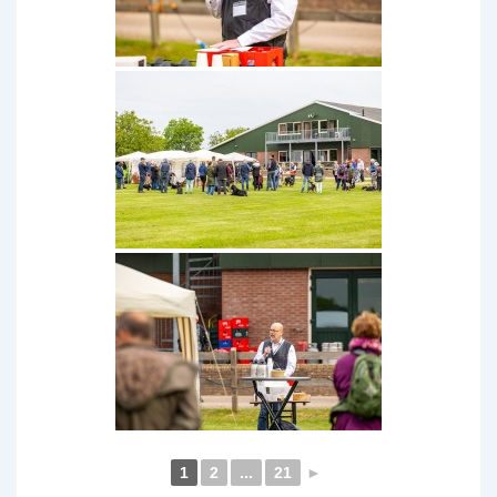
1
2
...
21
►