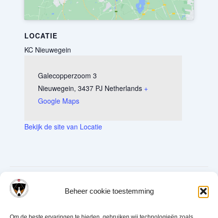
LOCATIE
KC Nieuwegein
Galecopperzoom 3
Nieuwegein
,
3437 PJ
Netherlands
+
Google Maps
Bekijk de site van Locatie
18-10-2026 Rasinventarisatie in
05-09-2026
Beheer cookie toestemming
Jaarvergadering
Nieuwegein
Om de beste ervaringen te bieden, gebruiken wij technologieën zoals